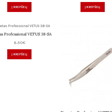
Į KREPŠELĮ
Į KREPŠELĮ
as Professional VETUS 38-SA
8.50€
Į KREPŠELĮ