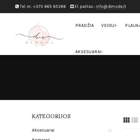
Tel. nr.:
+370 665 65266
El. paštas.:
info@dimoda.lt
PRADŽIA
VEIDUI
PLAUK
AKSESUARAI
KATEGORIJOS
Aksesuarai
Kameros