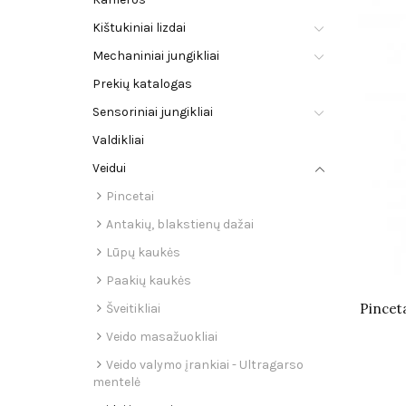
Kištukiniai lizdai
Mechaniniai jungikliai
Prekių katalogas
Sensoriniai jungikliai
Valdikliai
Veidui
Pincetai
Antakių, blakstienų dažai
Lūpų kaukės
Paakių kaukės
Pincet
Šveitikliai
Veido masažuokliai
Veido valymo įrankiai - Ultragarso
mentelė