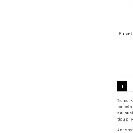
Pincet
1
Tiems, k
pincetą 
Kai sus
tipų pinc
Ant smak