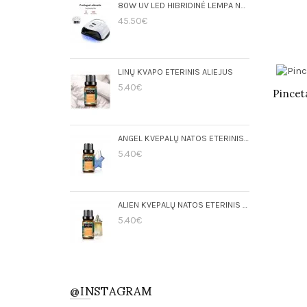
80W UV LED HIBRIDINĖ LEMPA NAGAMS SUNNAIL SUN X PLUS
45.50€
LINŲ KVAPO ETERINIS ALIEJUS
5.40€
Pincet
ANGEL KVEPALŲ NATOS ETERINIS ALIEJUS
5.40€
ALIEN KVEPALŲ NATOS ETERINIS ALIEJUS
5.40€
@INSTAGRAM