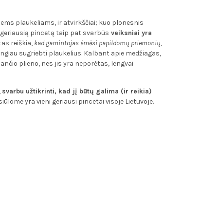
iems plaukeliams, ir atvirkščiai; kuo plonesnis
 geriausią pincetą taip pat svarbūs
veiksniai yra
tas reiškia,
kad gamintojas ėmėsi papildomų priemonių,
mingiau sugriebti plaukelius. Kalbant apie medžiagas,
ančio plieno, nes jis yra neporėtas, lengvai
,
svarbu užtikrinti, kad jį būtų galima (ir reikia)
iūlome yra vieni geriausi pincetai visoje Lietuvoje.