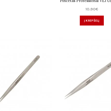
Pincetas Professional VETU
10.90€
Į KREPŠELĮ