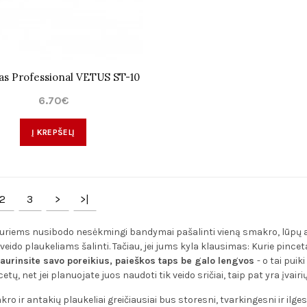
as Professional VETUS ST-10
6.70€
Į KREPŠELĮ
2
3
>
>|
uriems nusibodo nesėkmingi bandymai pašalinti vieną smakro, lūpų ar 
veido plaukeliams šalinti. Tačiau, jei jums kyla klausimas: Kurie pinceta
iaurinsite savo poreikius, paieškos taps be galo lengvos
- o tai puik
etų, net jei planuojate juos naudoti tik veido sričiai, taip pat yra įvairi
ro ir antakių plaukeliai greičiausiai bus storesni, tvarkingesni ir ilge