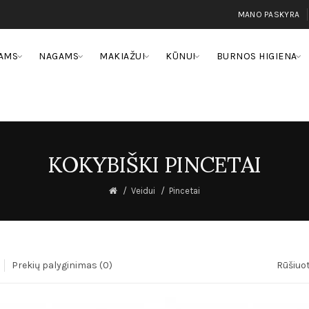
MANO PASKYRA
AMS
NAGAMS
MAKIAŽUI
KŪNUI
BURNOS HIGIENA
KOKYBIŠKI PINCETAI
Veidui
Pincetai
Prekių palyginimas (0)
Rūšiuot