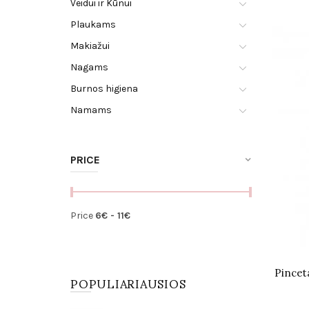
Veidui ir Kūnui
Plaukams
Makiažui
Nagams
Burnos higiena
Namams
PRICE
Price
6
€ -
11
€
POPULIARIAUSIOS
Pincet