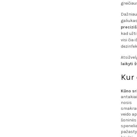
greičiau
Dažniaus
galiukas
precizi
kad užti
visi čia
dezinfek
Atsižvel
laikyti 
Kur 
Kūno sri
antakiai
nosis
smakra
veido a
šoninės 
spenelia
pažasty