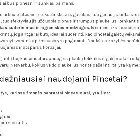
siai bus plonesni ir sunkiau paimami.
iai kuo platesnis ir tekstūriškesnis galiukas, tuo geriau jis tinka stor
, tuo efektyviau jis užčiuopia plonus ir trumpus plaukelius. Renkantis
škas suderinimas ir higieniškos medžiagos
. Iš esmės tiksliai suderin
krintų, jog antgaliai būtų idealiai suderinti, kad pincetai galėtų veiks
 išvardyti variantai pirmiausia yra pagaminti iš aukštos kokybės nerūdij
uojamas ir atsparus korozijai.
giant į tai, kad pincetai apnuogins plaukų folikulus ir gali pradurti odą
švarų
. Nesvarbu, kokius veido plaukelius norite pašalinti, tai yra ką me s
dažniausiai naudojami Pincetai?
tys, kuriose žmonės paprastai pincetuojasi, yra šios:
s
pgamai
burnos sritis
i
s