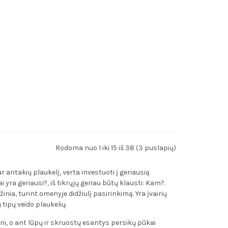
Rodoma nuo 1 iki 15 iš 38 (3 puslapių)
antakių plaukelį, verta investuoti į geriausią
i yra geriausi?, iš tikrųjų geriau būtų klausti: Kam?.
i žinia, turint omenyje didžiulį pasirinkimą. Yra įvairių
ų tipų veido plaukelių.
sni, o ant lūpų ir skruostų esantys persikų pūkai