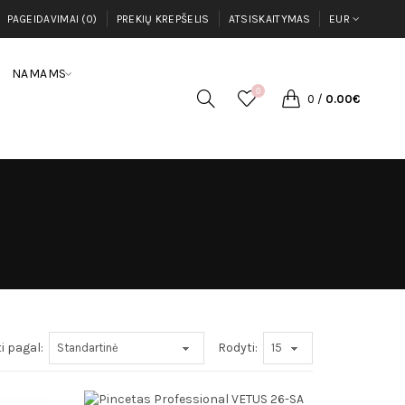
PAGEIDAVIMAI (0)
PREKIŲ KREPŠELIS
ATSISKAITYMAS
EUR
NAMAMS
0
0
/
0.00€
i pagal:
Rodyti: