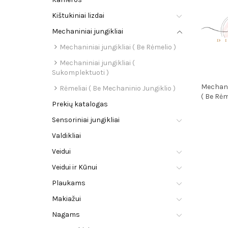
Kištukiniai lizdai
Mechaniniai jungikliai
Mechaniniai jungikliai ( Be Rėmelio )
Mechaniniai jungikliai (
Sukomplektuoti )
Mechanin
Rėmeliai ( Be Mechaninio Jungiklio )
( Be Rėm
Prekių katalogas
Sensoriniai jungikliai
Valdikliai
Veidui
Veidui ir Kūnui
Plaukams
Makiažui
Nagams