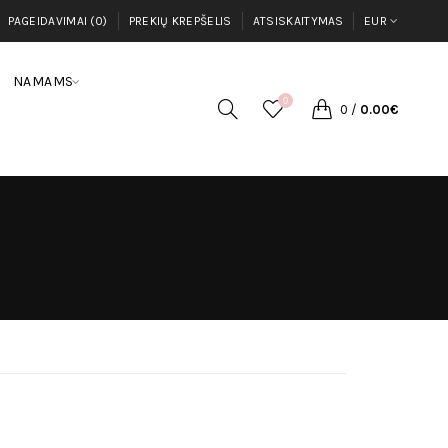
PAGEIDAVIMAI (0)
PREKIŲ KREPŠELIS
ATSISKAITYMAS
EUR
NAMAMS
0
0
/
0.00€