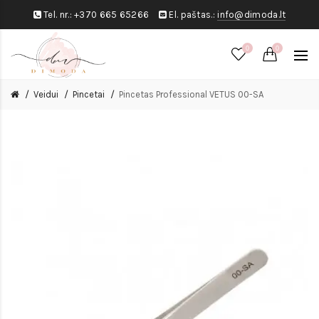
Tel. nr.:
+370 665 65266
El. paštas.:
info@dimoda.lt
0
0
Veidui
Pincetai
Pincetas Professional VETUS 00-SA