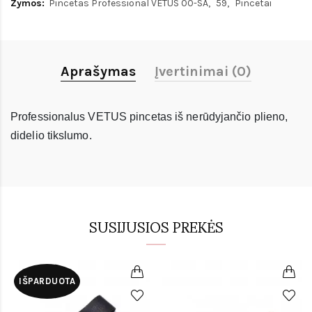
Žymos:
Pincetas Professional VETUS 00-SA
59
Pincetai
Aprašymas
Įvertinimai (0)
Professionalus VETUS pincetas iš nerūdyjančio plieno,
didelio tikslumo.
SUSIJUSIOS PREKĖS
IŠPARDUOTA