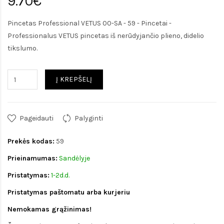
9.70€
Pincetas Professional VETUS 00-SA - 59 - Pincetai -
Professionalus VETUS pincetas iš nerūdyjančio plieno, didelio
tikslumo.
Į KREPŠELĮ
Pageidauti
Palyginti
Prekės kodas:
59
Prieinamumas:
Sandėlyje
Pristatymas:
1-2d.d.
Pristatymas paštomatu arba kurjeriu
Nemokamas grąžinimas!