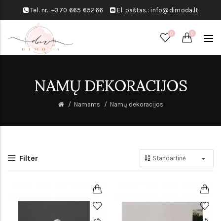
Tel. nr.:
+370 665 65266
El. paštas.:
info@dimoda.lt
0
0
NAMŲ DEKORACIJOS
Namams
Namų dekoracijos
Filter