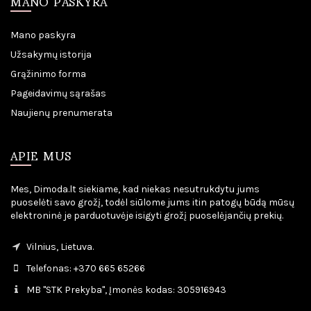
MANO PASKYRA
Mano paskyra
Užsakymų istorija
Grąžinimo forma
Pageidavimų sąrašas
Naujienų prenumerata
APIE MUS
Mes, Dimoda.lt siekiame, kad niekas nesutrukdytu jums
puoselėti savo grožį, todėl siūlome jums itin patogų būdą mūsų
elektroninė je parduotuvėje isigyti grožį puoselėjančių prekių.
Vilnius, Lietuva.
Telefonas: +370 665 65266
MB "STK Prekyba", Įmonės kodas: 305916943