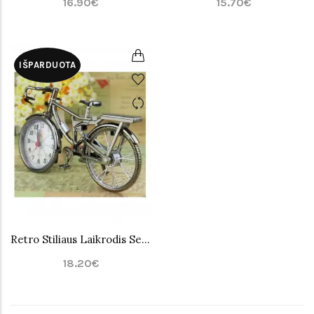
16.90€
15.70€
IŠPARDUOTA
Retro Stiliaus Laikrodis Senovinis Dviratis
18.20€