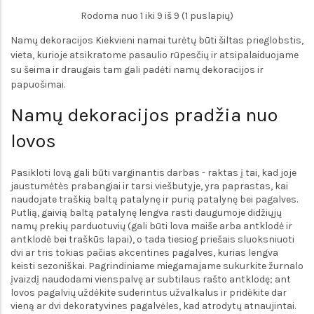
Rodoma nuo 1 iki 9 iš 9 (1 puslapių)
Namų dekoracijos Kiekvieni namai turėtų būti šiltas prieglobstis,
vieta, kurioje atsikratome pasaulio rūpesčių ir atsipalaiduojame
su šeima ir draugais tam gali padėti namų dekoracijos ir
papuošimai.
Namų dekoracijos pradžia nuo
lovos
Pasikloti lovą gali būti varginantis darbas - raktas į tai, kad joje
jaustumėtės prabangiai ir tarsi viešbutyje, yra paprastas, kai
naudojate traškią baltą patalynę ir purią patalynę bei pagalves.
Putlią, gaivią baltą patalynę lengva rasti daugumoje didžiųjų
namų prekių parduotuvių (gali būti lova maiše arba antklodė ir
antklodė bei traškūs lapai), o tada tiesiog priešais sluoksniuoti
dvi ar tris tokias pačias akcentines pagalves, kurias lengva
keisti sezoniškai. Pagrindiniame miegamajame sukurkite žurnalo
įvaizdį naudodami vienspalvę ar subtilaus rašto antklodę; ant
lovos pagalvių uždėkite suderintus užvalkalus ir pridėkite dar
vieną ar dvi dekoratyvines pagalvėles, kad atrodytų atnaujintai.