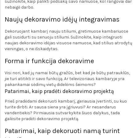
sužinokite, kaip palikti pėdsaką savo namuose, kol rangovai dar
nebaigė darbo.
Naujų dekoravimo idėjų integravimas
Dekoruojant kambarį nauju stiliumi, gretimuose kambariuose
gali susidurti su senuoju stiliumi. Sužinokite, kaip integruoti
naujas dekoravimo idėjas visuose namuose, kad stilius atrodytų
vieningas, o ne išskaidytas.
Forma ir funkcija dekoravime
Visi nori, kad jų namai būtų gražūs, bet kad jie būtų patrauklūs,
jie turi atitikti ir savo funkciją. Ar televizoriaus kambaryje yra
pakankamai sėdimų vietų didelėms šeimoms?
Patarimai, kaip pradėti dekoravimo projektą
Prieš pradėdami dekoruoti kambarį, geriausia įvertinti, su kuo
turite dirbti. Ar sausa siena yra įgriuvusi? Ar nesandarus
vandentiekis? Pirmiausia sutvarkykite šiuos dalykus, tada
galėsite pradėti dekoravimo projektą.
Patarimai, kaip dekoruoti namą turint