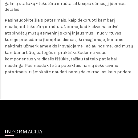
galinių staliukų - tekstūra ir raštai atkreipia dėmesį į įdomias
detales.
Pasinaudokite šiais patarimais, kaip dekoruoti kambarį
naudojant tekstūrą ir raštus. Norime, kad kiekviena erdvė
atspindėtų mūsų asmeninį skonį ir jausmus - nuo virtuvės,
kurioje pradedame įtemptas dienas, iki miegamojo, kuriame
naktimis užmerkiame akis ir svajojame. Tačiau norime, kad mūsų
kambariai būtų patogūs ir praktiški. Suderinti visus
komponentus yra didelis iššūkis, tačiau tai taip pat labai
naudinga. Pasinaudokite čia pateiktais namų dekoravimo
patarimais ir išmoksite naudoti namų dekokracijas kaip pridera.
INFORMACIJA