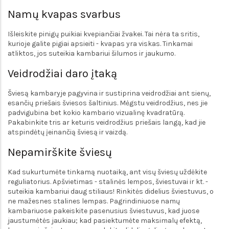
Namų kvapas svarbus
Išleiskite pinigų puikiai kvepiančiai žvakei. Tai nėra ta sritis,
kurioje galite pigiai apsieiti - kvapas yra viskas. Tinkamai
atliktos, jos suteikia kambariui šilumos ir jaukumo.
Veidrodžiai daro įtaką
Šviesą kambaryje pagyvina ir sustiprina veidrodžiai ant sienų,
esančių priešais šviesos šaltinius. Mėgstu veidrodžius, nes jie
padvigubina bet kokio kambario vizualinę kvadratūrą.
Pakabinkite tris ar keturis veidrodžius priešais langą, kad jie
atspindėtų įeinančią šviesą ir vaizdą.
Nepamirškite šviesų
Kad sukurtumėte tinkamą nuotaiką, ant visų šviesų uždėkite
reguliatorius. Apšvietimas - stalinės lempos, šviestuvai ir kt. -
suteikia kambariui daug stiliaus! Rinkitės didelius šviestuvus, o
ne mažesnes stalines lempas. Pagrindiniuose namų
kambariuose pakeiskite pasenusius šviestuvus, kad juose
jaustumėtės jaukiau; kad pasiektumėte maksimalų efektą,