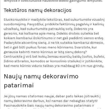
lempose ir šviestuvuose naudokite didelio galingumo lemputes.
Tekstūros namų dekoracijos
Sluoksniuokite ir maišykite tekstūras, kad sukurtumėte vizualinį
susidomėjimą. Pavyzdžiui, pridėkite faktūrinių pagalvių ir kailinių
užvalkalų, kad sukurtumėte patrauklią sofą. Didesnis yra
geresnis, kai kalbama apie meną. Didelės drobės suteikia bet
kokiam kambariui išskirtinumo ir net gali padidinti sienos erdvę.
Padarykite akcentinę sieną. Ji ne tik suteikia kambariui dėmesio,
bet ir gali būti puikus fonas meno kūriniams. Svarstote, kur
geriausia kabinti meno kūrinius ar kitą sienų dekorą?
Centruokite jį virš bet kokių žemiau esančių baldų (sofos, bufeto,
židinio atbrailos, komodos ar konsolinio staliuko) ir įsitikinkite,
kad meno kūrinio vidurio taškas yra maždaug 60 cm nuo grindų.
Naujų namų dekoravimo
patarimai
Jei jūsų namas statomas naujai, dabar pats laikas įsitraukti į
namų dekoravimo darbus, kol namas dar nebaigtas statyti!
Pasinaudokite šiais naujų namų dekoravimo patarimais ir