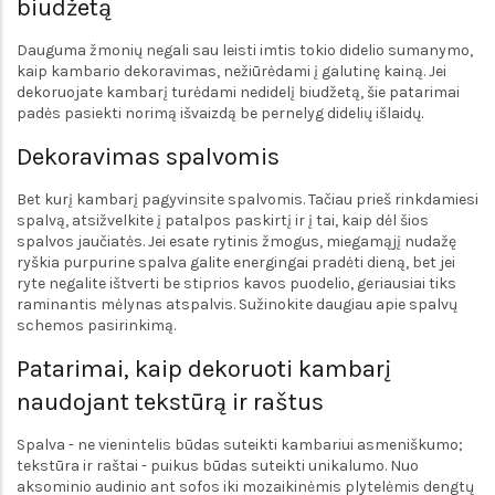
biudžetą
Dauguma žmonių negali sau leisti imtis tokio didelio sumanymo,
kaip kambario dekoravimas, nežiūrėdami į galutinę kainą. Jei
dekoruojate kambarį turėdami nedidelį biudžetą, šie patarimai
padės pasiekti norimą išvaizdą be pernelyg didelių išlaidų.
Dekoravimas spalvomis
Bet kurį kambarį pagyvinsite spalvomis. Tačiau prieš rinkdamiesi
spalvą, atsižvelkite į patalpos paskirtį ir į tai, kaip dėl šios
spalvos jaučiatės. Jei esate rytinis žmogus, miegamąjį nudažę
ryškia purpurine spalva galite energingai pradėti dieną, bet jei
ryte negalite ištverti be stiprios kavos puodelio, geriausiai tiks
raminantis mėlynas atspalvis. Sužinokite daugiau apie spalvų
schemos pasirinkimą.
Patarimai, kaip dekoruoti kambarį
naudojant tekstūrą ir raštus
Spalva - ne vienintelis būdas suteikti kambariui asmeniškumo;
tekstūra ir raštai - puikus būdas suteikti unikalumo. Nuo
aksominio audinio ant sofos iki mozaikinėmis plytelėmis dengtų