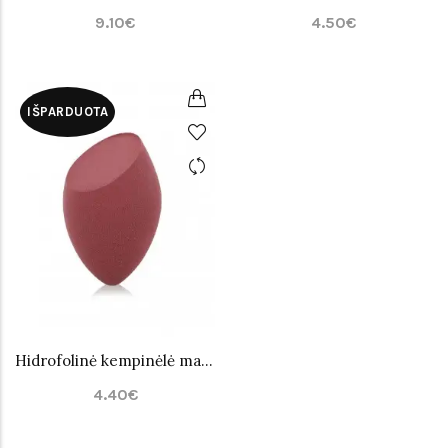
9.10€
4.50€
IŠPARDUOTA
Hidrofolinė kempinėlė makiažui PuFF Nr.6
4.40€