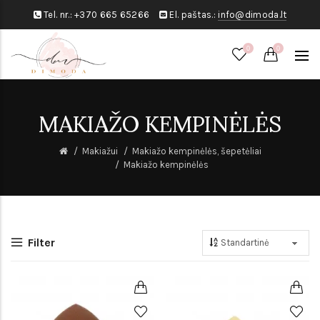
Tel. nr.:
+370 665 65266
El. paštas.:
info@dimoda.lt
0
0
MAKIAŽO KEMPINĖLĖS
Makiažui
Makiažo kempinėlės, šepetėliai
Makiažo kempinėlės
Filter