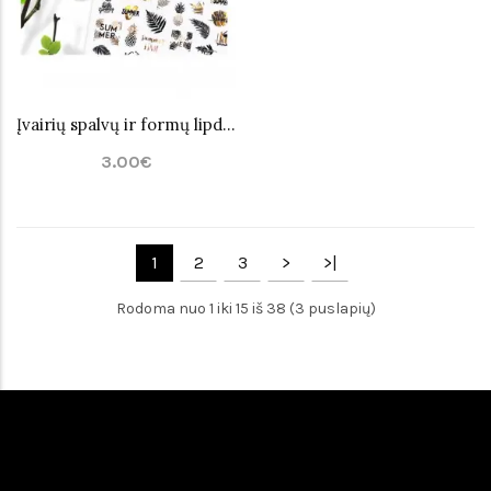
Įvairių spalvų ir formų lipdukai nagų dailei Nr.19
3.00€
1
2
3
>
>|
Rodoma nuo 1 iki 15 iš 38 (3 puslapių)