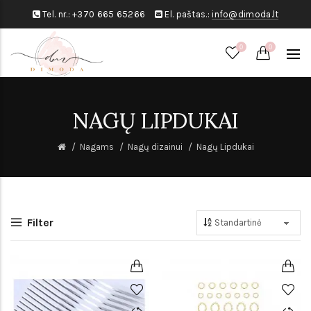
Tel. nr.:
+370 665 65266
El. paštas.:
info@dimoda.lt
0
0
NAGŲ LIPDUKAI
Nagams
Nagų dizainui
Nagų Lipdukai
Filter