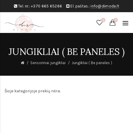
Tel. nr.:
+370 665 65266
El. paštas.:
info@dimoda.lt
0
0
JUNGIKLIAI ( BE PANELES )
Sensoriniai jungikliai
Jungikliai ( Be paneles )
Šioje kategorijoje prekių nėra.