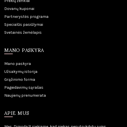
Prekių ženklai
Dovanų kuponai
Partnerystės programa
Specialūs pasiūlymai
Svetainės žemėlapis
MANO PASKYRA
Mano paskyra
Užsakymų istorija
Grąžinimo forma
Pageidavimų sąrašas
Naujienų prenumerata
APIE MUS
Mes, Dimoda.lt siekiame, kad niekas nesutrukdytu jums