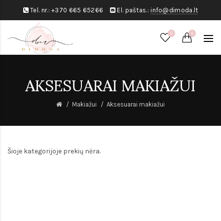
Tel. nr.:
+370 665 65266
El. paštas.:
info@dimoda.lt
0
0
AKSESUARAI MAKIAŽUI
Makiažui
Aksesuarai makiažui
Šioje kategorijoje prekių nėra.