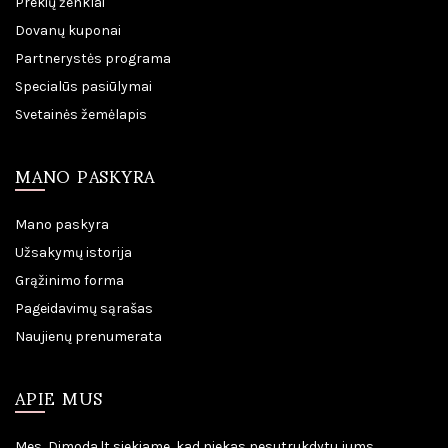
Prekių ženklai
Dovanų kuponai
Partnerystės programa
Specialūs pasiūlymai
Svetainės žemėlapis
MANO PASKYRA
Mano paskyra
Užsakymų istorija
Grąžinimo forma
Pageidavimų sąrašas
Naujienų prenumerata
APIE MUS
Mes, Dimoda.lt siekiame, kad niekas nesutrukdytu jums