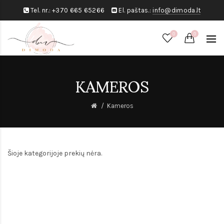
Tel. nr.:
+370 665 65266
El. paštas.:
info@dimoda.lt
0
0
KAMEROS
Kameros
Šioje kategorijoje prekių nėra.