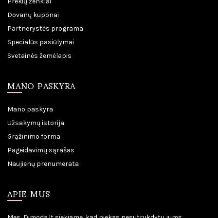
Prekių ženklai
Dovanų kuponai
Partnerystės programa
Specialūs pasiūlymai
Svetainės žemėlapis
MANO PASKYRA
Mano paskyra
Užsakymų istorija
Grąžinimo forma
Pageidavimų sąrašas
Naujienų prenumerata
APIE MUS
Mes, Dimoda.lt siekiame, kad niekas nesutrukdytu jums