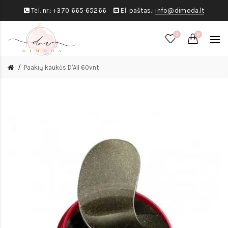
Tel. nr.:
+370 665 65266
El. paštas.:
info@dimoda.lt
0
0
Paakių kaukės D'AII 60vnt