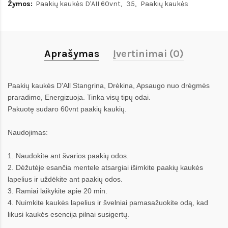
Žymos:
Paakių kaukės D'AII 60vnt
35
Paakių kaukės
Aprašymas
Įvertinimai (0)
Paakių kaukės D'All Stangrina, Drėkina, Apsaugo nuo drėgmės
praradimo, Energizuoja. Tinka
visų tipų odai.
Pakuotę sudaro 60vnt paakių kaukių.
Naudojimas:
1. Naudokite ant švarios paakių odos.
2. Dėžutėje esančia mentele atsargiai išimkite paakių kaukės
lapelius ir uždėkite ant paakių odos.
3. Ramiai laikykite apie 20 min.
4. Nuimkite kaukės lapelius ir švelni
ai pamasažuokite odą, kad
likusi kaukės esencija pilnai susigertų.