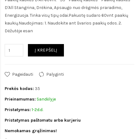
D'All Stangrina, Drėkina, Apsaugo nuo drėgmės praradimo,
Energizuoja. Tinka visų tipų odai.Pakuotę sudaro 60vnt paakių
kaukių.Naudojimas: 1. Naudokite ant švarios paakių odos. 2.
Dėžutėje esan
Į KREPŠELĮ
Pageidauti
Palyginti
Prekės kodas:
35
Prieinamumas:
Sandėlyje
Pristatymas:
1-2d.d.
Pristatymas paštomatu arba kurjeriu
Nemokamas grąžinimas!