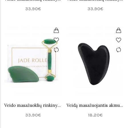
33.90€
33.90€
Veido masažuoklių rinkinys žalio Nefrito Jade
Veidą masažuojantis akmuo juodo Obsidiano Jade
33.90€
18.20€