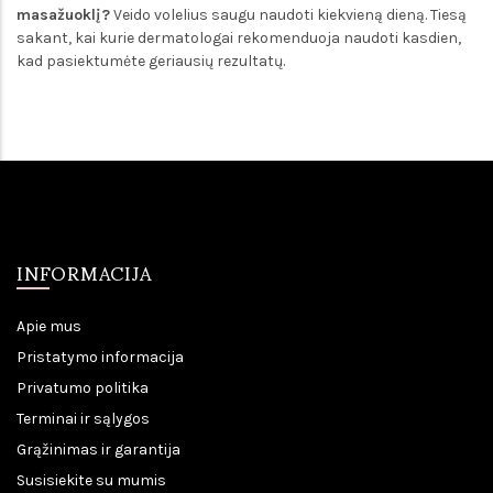
masažuoklį?
Veido volelius saugu naudoti kiekvieną dieną. Tiesą
sakant, kai kurie dermatologai rekomenduoja naudoti kasdien,
kad pasiektumėte geriausių rezultatų.
INFORMACIJA
Apie mus
Pristatymo informacija
Privatumo politika
Terminai ir sąlygos
Grąžinimas ir garantija
Susisiekite su mumis