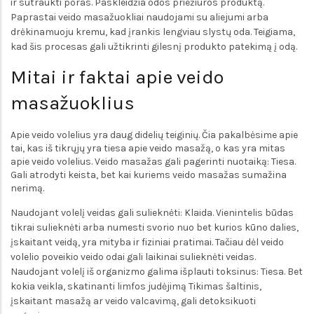
ir sutraukti poras. Paskleidžia odos priežiūros produktą.
Paprastai veido masažuokliai naudojami su aliejumi arba
drėkinamuoju kremu, kad įrankis lengviau slystų oda. Teigiama,
kad šis procesas gali užtikrinti gilesnį produkto patekimą į odą.
Mitai ir faktai apie veido
masažuoklius
Apie veido volelius yra daug didelių teiginių. Čia pakalbėsime apie
tai, kas iš tikrųjų yra tiesa apie veido masažą, o kas yra mitas
apie veido volelius. Veido masažas gali pagerinti nuotaiką: Tiesa.
Gali atrodyti keista, bet kai kuriems veido masažas sumažina
nerimą.
Naudojant volelį veidas gali sulieknėti: Klaida. Vienintelis būdas
tikrai sulieknėti arba numesti svorio nuo bet kurios kūno dalies,
įskaitant veidą, yra mityba ir fiziniai pratimai. Tačiau dėl veido
volelio poveikio veido odai gali laikinai sulieknėti veidas.
Naudojant volelį iš organizmo galima išplauti toksinus: Tiesa. Bet
kokia veikla, skatinanti limfos judėjimą Tikimas šaltinis,
įskaitant masažą ar veido valcavimą, gali detoksikuoti