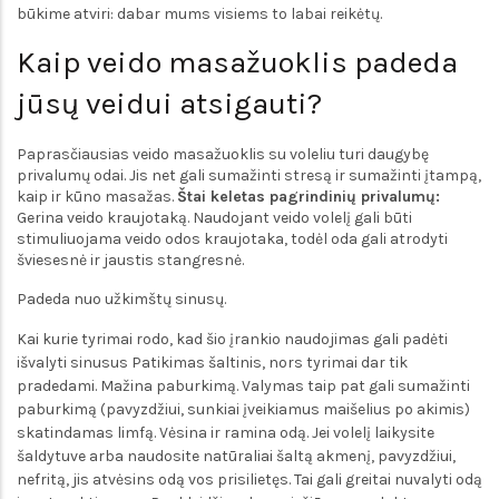
būkime atviri: dabar mums visiems to labai reikėtų.
Kaip veido masažuoklis padeda
jūsų veidui atsigauti?
Paprasčiausias veido masažuoklis su voleliu turi daugybę
privalumų odai. Jis net gali sumažinti stresą ir sumažinti įtampą,
kaip ir kūno masažas.
Štai keletas pagrindinių privalumų:
Gerina veido kraujotaką. Naudojant veido volelį gali būti
stimuliuojama veido odos kraujotaka, todėl oda gali atrodyti
šviesesnė ir jaustis stangresnė.
Padeda nuo užkimštų sinusų.
Kai kurie tyrimai rodo, kad šio įrankio naudojimas gali padėti
išvalyti sinusus Patikimas šaltinis, nors tyrimai dar tik
pradedami. Mažina paburkimą. Valymas taip pat gali sumažinti
paburkimą (pavyzdžiui, sunkiai įveikiamus maišelius po akimis)
skatindamas limfą. Vėsina ir ramina odą. Jei volelį laikysite
šaldytuve arba naudosite natūraliai šaltą akmenį, pavyzdžiui,
nefritą, jis atvėsins odą vos prisilietęs. Tai gali greitai nuvalyti odą