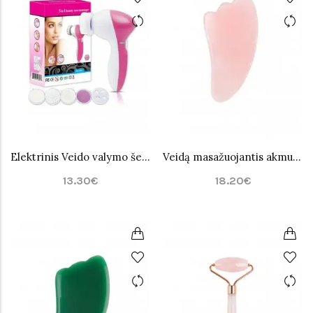
Elektrinis Veido valymo šepetėlis/masažuoklis Care
Veidą masažuojantis akmuo rožinio kvarco Jade
13.30€
18.20€