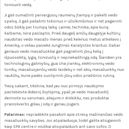
tonizuoti veidą.
Ji gali sumažinti pervargusių raumenų įtampą ir pakelti veido
spalvą. Ji gali pašalinti toksinus ir užsikimšimus ir net pagerinti
odos būklę per trumpą laiką. Laimei, technika, apie kurią
kalbame, nėra paslaptis. Prieš daugelį amžių daugelyje kultūrų
naudotas veido masažo menas prieš kelerius metus atkeliavo į
Ameriką, o vėliau pasiekė Jungtinės Karalystės krantus. Dabar
geriausi veido masažuokliai gali pagreitinti jūsų kelią į
išpuoselėtą, lygią, tonizuotą ir nepriekaištingą odą. Šiandien yra
technologinių galimybių, gua sha įrankių, elektroninių veido
tonikų, masažuojančių veido lazdelių ir net akių masažuoklių nuo
raukšlių, kurie padės sustiprinti jūsų odos priežiūros rutiną.
Tiesą sakant, tikėtina, kad jau nuo pirmojo naudojimo
pastebėsite didesnį švytėjimą, ypač jei veido masažuoklį
derinsite su serumais, aliejumi ir drėkikliu, nes produktai
prasiskverbs giliau į odą ir geriau įsigers.
Patarimas:
nepradėkite pasakoti apie stresą mažinančias veido
masažuoklių savybes. Jos atpalaiduoja, todėl galite atsigaivinti
kaip SPA centre ir visiškai atsipalaiduoti ant savo sofos. O