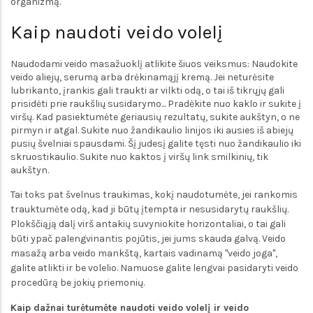
organizmą.
Kaip naudoti veido volelį
Naudodami veido masažuoklį atlikite šiuos veiksmus: Naudokite
veido aliejų, serumą arba drėkinamąjį kremą. Jei neturėsite
lubrikanto, įrankis gali traukti ar vilkti odą, o tai iš tikrųjų gali
prisidėti prie raukšlių susidarymo... Pradėkite nuo kaklo ir sukite į
viršų. Kad pasiektumėte geriausių rezultatų, sukite aukštyn, o ne
pirmyn ir atgal. Sukite nuo žandikaulio linijos iki ausies iš abiejų
pusių švelniai spausdami. Šį judesį galite tęsti nuo žandikaulio iki
skruostikaulio. Sukite nuo kaktos į viršų link smilkinių, tik
aukštyn.
Tai toks pat švelnus traukimas, kokį naudotumėte, jei rankomis
trauktumėte odą, kad ji būtų įtempta ir nesusidarytų raukšlių.
Plokščiąją dalį virš antakių suvyniokite horizontaliai, o tai gali
būti ypač palengvinantis pojūtis, jei jums skauda galvą. Veido
masažą arba veido mankštą, kartais vadinamą "veido joga",
galite atlikti ir be volelio. Namuose galite lengvai pasidaryti veido
procedūrą be jokių priemonių.
Kaip dažnai turėtumėte naudoti veido volelį ir veido