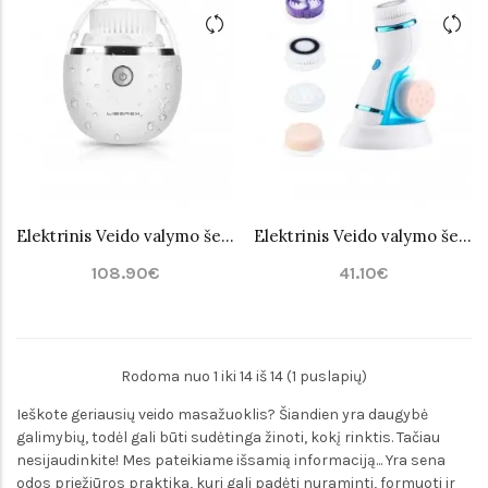
Elektrinis Veido valymo šepetėlis Liberex
Elektrinis Veido valymo šepetėlis/masažuoklis Beauty
108.90€
41.10€
Rodoma nuo 1 iki 14 iš 14 (1 puslapių)
Ieškote geriausių veido masažuoklis? Šiandien yra daugybė
galimybių, todėl gali būti sudėtinga žinoti, kokį rinktis. Tačiau
nesijaudinkite! Mes pateikiame išsamią informaciją... Yra sena
odos priežiūros praktika, kuri gali padėti nuraminti, formuoti ir