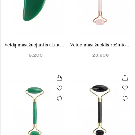
Veidą masažuojantis akmuo žalio Nefrito Jade
Veido masažuoklis rožinio kvarco Jade
18.20€
23.60€