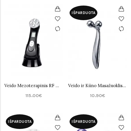
IŠPARDUOTA
Veido Mezoterapinis RF Masažuoklis Juodas
Veido ir Kūno Masažuoklis Y - Formos
115.00€
10.90€
IŠPARDUOTA
IŠPARDUOTA